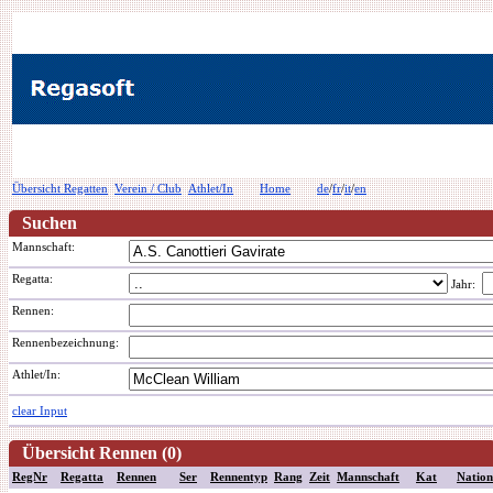
Übersicht Regatten
Verein / Club
Athlet/In
Home
de
/
fr
/
it
/
en
Suchen
Mannschaft:
Regatta:
Jahr:
Rennen:
Rennenbezeichnung
:
Athlet/In:
clear Input
Übersicht Rennen (0)
RegNr
Regatta
Rennen
Ser
Rennentyp
Rang
Zeit
Mannschaft
Kat
Nation