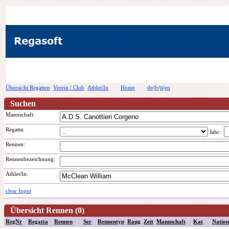
Übersicht Regatten
Verein / Club
Athlet/In
Home
de
/
fr
/
it
/
en
Suchen
Mannschaft:
Regatta:
Jahr:
Rennen:
Rennenbezeichnung
:
Athlet/In:
clear Input
Übersicht Rennen (0)
RegNr
Regatta
Rennen
Ser
Rennentyp
Rang
Zeit
Mannschaft
Kat
Nation