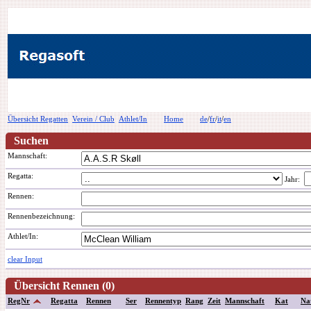
Übersicht Regatten
Verein / Club
Athlet/In
Home
de
/
fr
/
it
/
en
Suchen
Mannschaft:
Regatta:
Jahr:
Rennen:
Rennenbezeichnung
:
Athlet/In:
clear Input
Übersicht Rennen (0)
RegNr
Regatta
Rennen
Ser
Rennentyp
Rang
Zeit
Mannschaft
Kat
Na