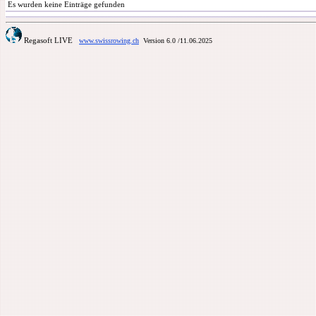
Es wurden keine Einträge gefunden
Regasoft LIVE
www.swissrowing.ch
Version 6.0
/11.06.2025