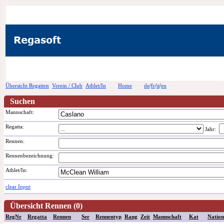
Übersicht Regatten
Verein / Club
Athlet/In
Home
de
/
fr
/
it
/
en
Suchen
Mannschaft:
Regatta:
Jahr:
Rennen:
Rennenbezeichnung
:
Athlet/In:
clear Input
Übersicht Rennen (0)
RegNr
Regatta
Rennen
Ser
Rennentyp
Rang
Zeit
Mannschaft
Kat
Nation