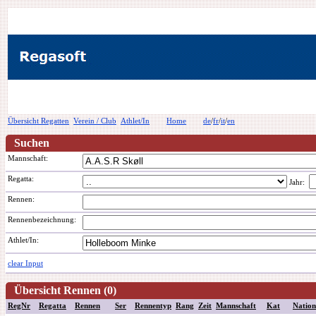
Übersicht Regatten
Verein / Club
Athlet/In
Home
de
/
fr
/
it
/
en
Suchen
Mannschaft:
Regatta:
Jahr:
Rennen:
Rennenbezeichnung
:
Athlet/In:
clear Input
Übersicht Rennen (0)
RegNr
Regatta
Rennen
Ser
Rennentyp
Rang
Zeit
Mannschaft
Kat
Nation