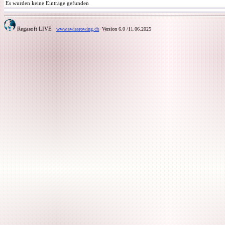
Es wurden keine Einträge gefunden
Regasoft LIVE
www.swissrowing.ch
Version 6.0
/11.06.2025