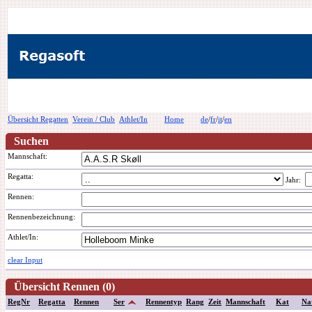
Übersicht Regatten
Verein / Club
Athlet/In
Home
de
/
fr
/
it
/
en
Suchen
Mannschaft:
Regatta:
Jahr:
Rennen:
Rennenbezeichnung
:
Athlet/In:
clear Input
Übersicht Rennen (0)
RegNr
Regatta
Rennen
Ser
Rennentyp
Rang
Zeit
Mannschaft
Kat
Na