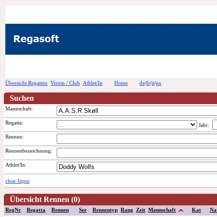
Übersicht Regatten
Verein / Club
Athlet/In
Home
de
/
fr
/
it
/
en
Suchen
Mannschaft:
Regatta:
Jahr:
Rennen:
Rennenbezeichnung
:
Athlet/In:
clear Input
Übersicht Rennen (0)
RegNr
Regatta
Rennen
Ser
Rennentyp
Rang
Zeit
Mannschaft
Kat
Na