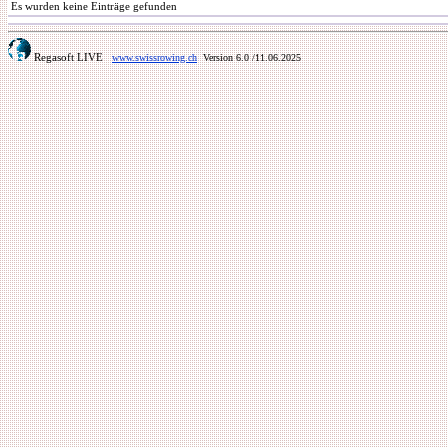
Es wurden keine Einträge gefunden
Regasoft LIVE
www.swissrowing.ch
Version 6.0
/11.06.2025