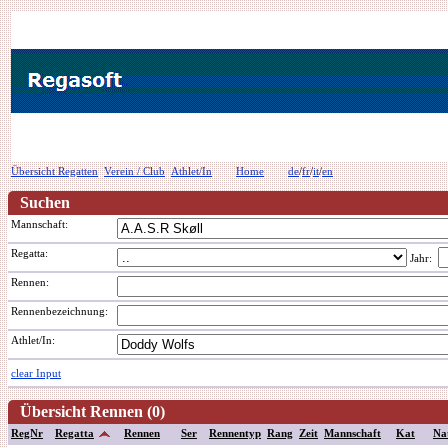
Übersicht Regatten
Verein / Club
Athlet/In
Home
de
/
fr
/
it
/
en
Suchen
Mannschaft:
Regatta:
Jahr:
Rennen:
Rennenbezeichnung
:
Athlet/In:
clear Input
Übersicht Rennen (0)
RegNr
Regatta
Rennen
Ser
Rennentyp
Rang
Zeit
Mannschaft
Kat
Na