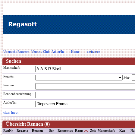
Übersicht Regatten
Verein / Club
Athlet/In
Home
de
/
fr
/
it
/
en
Suchen
Mannschaft:
Regatta:
Jahr:
Rennen:
Rennenbezeichnung
:
Athlet/In:
clear Input
Übersicht Rennen (0)
RegNr
Regatta
Rennen
Ser
Rennentyp
Rang
Zeit
Mannschaft
Kat
Na