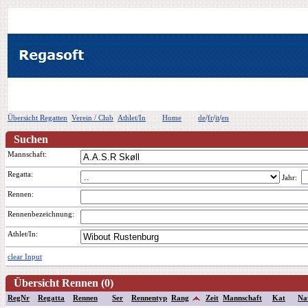
Übersicht Regatten
Verein / Club
Athlet/In
Home
de
/
fr
/
it
/
en
Suchen
Mannschaft:
Regatta:
Jahr:
Rennen:
Rennenbezeichnung
:
Athlet/In:
clear Input
Übersicht Rennen (0)
RegNr
Regatta
Rennen
Ser
Rennentyp
Rang
Zeit
Mannschaft
Kat
Na