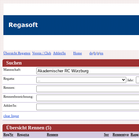
Übersicht Regatten
Verein / Club
Athlet/In
Home
de
/
fr
/
it
/
en
Suchen
Mannschaft:
Regatta:
Jahr:
Rennen:
Rennenbezeichnung
:
Athlet/In:
clear Input
Übersicht Rennen (5)
RegNr
Regatta
Rennen
Ser
Rennentyp
Rang