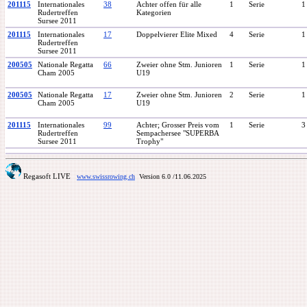
201115
Internationales
38
Achter offen für alle
1
Serie
1
Rudertreffen
Kategorien
Sursee 2011
201115
Internationales
17
Doppelvierer Elite Mixed
4
Serie
1
Rudertreffen
Sursee 2011
200505
Nationale Regatta
66
Zweier ohne Stm. Junioren
1
Serie
1
Cham 2005
U19
200505
Nationale Regatta
17
Zweier ohne Stm. Junioren
2
Serie
1
Cham 2005
U19
201115
Internationales
99
Achter; Grosser Preis vom
1
Serie
3
Rudertreffen
Sempachersee "SUPERBA
Sursee 2011
Trophy"
Regasoft LIVE
www.swissrowing.ch
Version 6.0
/11.06.2025