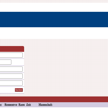
er
Rennentyp
Rang
Zeit
Mannschaft