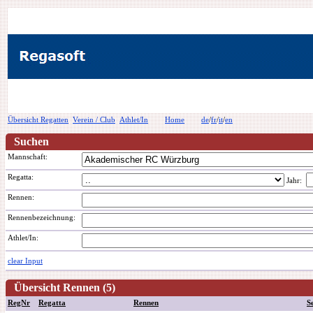
Übersicht Regatten
Verein / Club
Athlet/In
Home
de
/
fr
/
it
/
en
Suchen
Mannschaft:
Regatta:
Jahr:
Rennen:
Rennenbezeichnung
:
Athlet/In:
clear Input
Übersicht Rennen (5)
RegNr
Regatta
Rennen
S