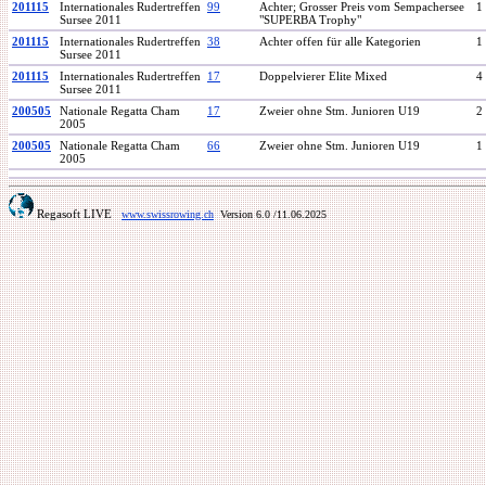
201115
Internationales Rudertreffen
99
Achter; Grosser Preis vom Sempachersee
1
Sursee 2011
"SUPERBA Trophy"
201115
Internationales Rudertreffen
38
Achter offen für alle Kategorien
1
Sursee 2011
201115
Internationales Rudertreffen
17
Doppelvierer Elite Mixed
4
Sursee 2011
200505
Nationale Regatta Cham
17
Zweier ohne Stm. Junioren U19
2
2005
200505
Nationale Regatta Cham
66
Zweier ohne Stm. Junioren U19
1
2005
Regasoft LIVE
www.swissrowing.ch
Version 6.0
/11.06.2025