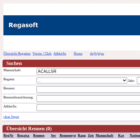
Übersicht Regatten
Verein / Club
Athlet/In
Home
de
/
fr
/
it
/
en
Suchen
Mannschaft:
Regatta:
Jahr:
Rennen:
Rennenbezeichnung
:
Athlet/In:
clear Input
Übersicht Rennen (0)
RegNr
Regatta
Rennen
Ser
Rennentyp
Rang
Zeit
Mannschaft
Kat
Nation