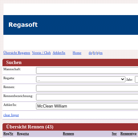
Übersicht Regatten
Verein / Club
Athlet/In
Home
de
/
fr
/
it
/
en
Suchen
Mannschaft:
Regatta:
Jahr:
Rennen:
Rennenbezeichnung
:
Athlet/In:
clear Input
Übersicht Rennen (43)
RegNr
Regatta
Rennen
Ser
Rennentyp