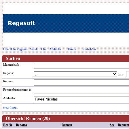
Übersicht Regatten
Verein / Club
Athlet/In
Home
de
/
fr
/
it
/
en
Suchen
Mannschaft:
Regatta:
Jahr:
Rennen:
Rennenbezeichnung
:
Athlet/In:
clear Input
Übersicht Rennen (29)
RegNr
Regatta
Rennen
Ser
Rennen