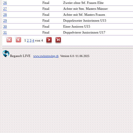
26
Final
Zweier ohne Stf. Frauen Elite
27
Final
Achter mit Stm. Masters Männer
28
Final
Achter mit Stf. Masters Frauen
29
Final
Doppelzweier Juniorinnen U15
30
Final
Einer Junioren U15
31
Final
Doppelvierer Juniorinnen U17
1
2
3
4
von 4
Regasoft LIVE
www.swissrowing.ch
Version 6.0
/11.06.2025