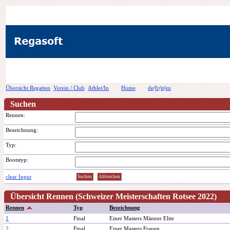
Übersicht Regatten
Verein / Club
Athlet/In
Home
de
/
fr
/
it
/
en
Suchen
Rennen:
Bezeichnung:
Typ:
Bootstyp:
clear Input
Übersicht Rennen (Schweizer Meisterschaften Rotsee 2022)
Rennen
Typ
Bezeichnung
1
Final
Einer Masters Männer Elite
2
Final
Einer Masters Frauen