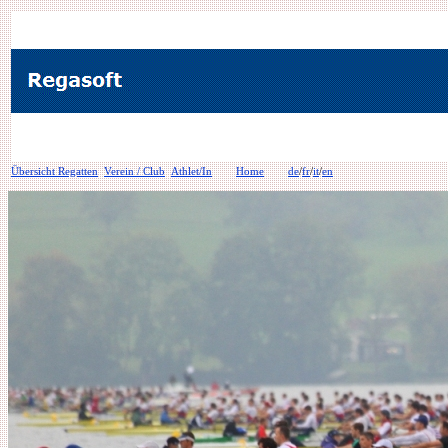
Übersicht Regatten
Verein / Club
Athlet/In
Home
de
/
fr
/
it
/
en