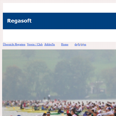
Übersicht Regatten
Verein / Club
Athlet/In
Home
de
/
fr
/
it
/
en