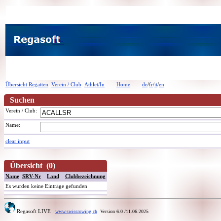
Übersicht Regatten
Verein / Club
Athlet/In
Home
de
/
fr
/
it
/
en
Suchen
Verein / Club:
Name:
clear input
Übersicht (0)
Name
SRV-Nr
Land
Clubbezeichnung
Es wurden keine Einträge gefunden
Regasoft LIVE
www.swissrowing.ch
Version 6.0
/11.06.2025