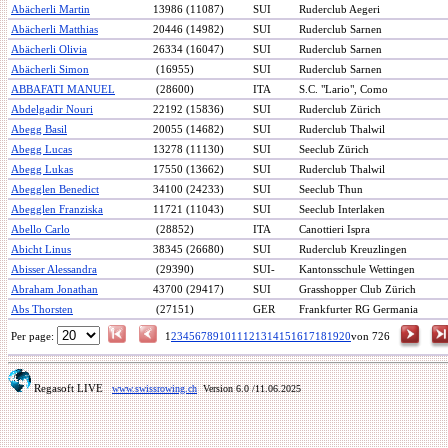
Abächerli Martin
13986 (11087)
SUI
Ruderclub Aegeri
Abächerli Matthias
20446 (14982)
SUI
Ruderclub Sarnen
Abächerli Olivia
26334 (16047)
SUI
Ruderclub Sarnen
Abächerli Simon
(16955)
SUI
Ruderclub Sarnen
ABBAFATI MANUEL
(28600)
ITA
S.C. "Lario", Como
Abdelgadir Nouri
22192 (15836)
SUI
Ruderclub Zürich
Abegg Basil
20055 (14682)
SUI
Ruderclub Thalwil
Abegg Lucas
13278 (11130)
SUI
Seeclub Zürich
Abegg Lukas
17550 (13662)
SUI
Ruderclub Thalwil
Abegglen Benedict
34100 (24233)
SUI
Seeclub Thun
Abegglen Franziska
11721 (11043)
SUI
Seeclub Interlaken
Abello Carlo
(28852)
ITA
Canottieri Ispra
Abicht Linus
38345 (26680)
SUI
Ruderclub Kreuzlingen
Abisser Alessandra
(29390)
SUI-
Kantonsschule Wettingen
Abraham Jonathan
43700 (29417)
SUI
Grasshopper Club Zürich
Abs Thorsten
(27151)
GER
Frankfurter RG Germania
Per page:
1
2
3
4
5
6
7
8
9
10
11
12
13
14
15
16
17
18
19
20
von 726
Regasoft LIVE
www.swissrowing.ch
Version 6.0
/11.06.2025