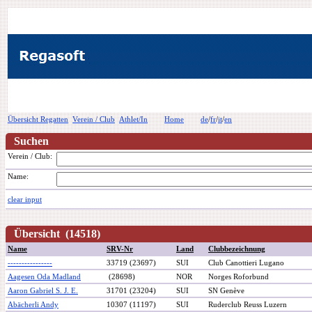
Übersicht Regatten
Verein / Club
Athlet/In
Home
de
/
fr
/
it
/
en
Suchen
Verein / Club:
Name:
clear input
Übersicht (14518)
Name
SRV-Nr
Land
Clubbezeichnung
----------------
33719 (23697)
SUI
Club Canottieri Lugano
Aagesen Oda Madland
(28698)
NOR
Norges Roforbund
Aaron Gabriel S. J. E.
31701 (23204)
SUI
SN Genève
Abächerli Andy
10307 (11197)
SUI
Ruderclub Reuss Luzern