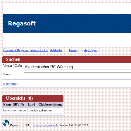
Übersicht Regatten
Verein / Club
Athlet/In
Home
de
/
fr
/
it
/
en
Suchen
Verein / Club:
Name:
clear input
Übersicht (0)
Name
SRV-Nr
Land
Clubbezeichnung
Es wurden keine Einträge gefunden
Regasoft LIVE
www.swissrowing.ch
Version 6.0
/11.06.2025