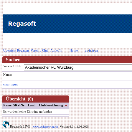
Übersicht Regatten
Verein / Club
Athlet/In
Home
de
/
fr
/
it
/
en
Suchen
Verein / Club:
Name:
clear input
Übersicht (0)
Name
SRV-Nr
Land
Clubbezeichnung
Es wurden keine Einträge gefunden
Regasoft LIVE
www.swissrowing.ch
Version 6.0
/11.06.2025