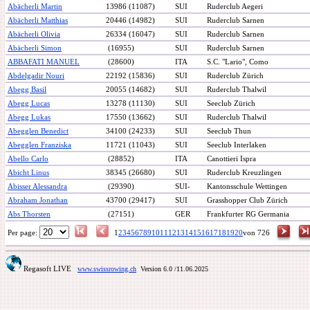
Abächerli Martin
13986 (11087)
SUI
Ruderclub Aegeri
Abächerli Matthias
20446 (14982)
SUI
Ruderclub Sarnen
Abächerli Olivia
26334 (16047)
SUI
Ruderclub Sarnen
Abächerli Simon
(16955)
SUI
Ruderclub Sarnen
ABBAFATI MANUEL
(28600)
ITA
S.C. "Lario", Como
Abdelgadir Nouri
22192 (15836)
SUI
Ruderclub Zürich
Abegg Basil
20055 (14682)
SUI
Ruderclub Thalwil
Abegg Lucas
13278 (11130)
SUI
Seeclub Zürich
Abegg Lukas
17550 (13662)
SUI
Ruderclub Thalwil
Abegglen Benedict
34100 (24233)
SUI
Seeclub Thun
Abegglen Franziska
11721 (11043)
SUI
Seeclub Interlaken
Abello Carlo
(28852)
ITA
Canottieri Ispra
Abicht Linus
38345 (26680)
SUI
Ruderclub Kreuzlingen
Abisser Alessandra
(29390)
SUI-
Kantonsschule Wettingen
Abraham Jonathan
43700 (29417)
SUI
Grasshopper Club Zürich
Abs Thorsten
(27151)
GER
Frankfurter RG Germania
Per page:
1
2
3
4
5
6
7
8
9
10
11
12
13
14
15
16
17
18
19
20
von 726
Regasoft LIVE
www.swissrowing.ch
Version 6.0
/11.06.2025