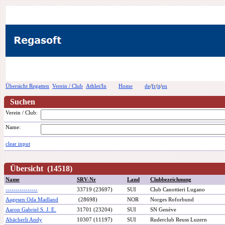
Übersicht Regatten
Verein / Club
Athlet/In
Home
de
/
fr
/
it
/
en
Suchen
Verein / Club:
Name:
clear input
Übersicht (14518)
Name
SRV-Nr
Land
Clubbezeichnung
----------------
33719 (23697)
SUI
Club Canottieri Lugano
Aagesen Oda Madland
(28698)
NOR
Norges Roforbund
Aaron Gabriel S. J. E.
31701 (23204)
SUI
SN Genève
Abächerli Andy
10307 (11197)
SUI
Ruderclub Reuss Luzern