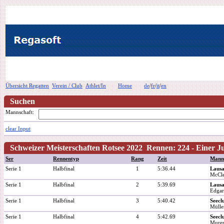
Übersicht Regatten
Verein / Club
Athlet/In
Home
de
/
fr
/
it
/
en
Suchen
Mannschaft:
clear Input
Schweizer Meisterschaften Rotsee 2022 Rennen: 224 - Einer J
Ser
Rennentyp
Rang
Zeit
Mann
Serie 1
Halbfinal
1
5:36.44
Lausa
McCle
Serie 1
Halbfinal
2
5:39.69
Lausa
Edgar
Serie 1
Halbfinal
3
5:40.42
Seecl
Mülle
Serie 1
Halbfinal
4
5:42.69
Seec
Murer