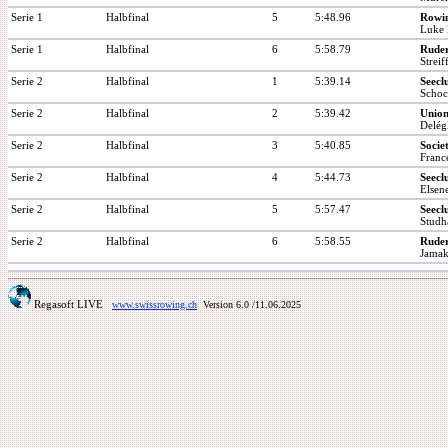
Serie 1
Halbfinal
5
5:48.96
Rowi
Luke
Serie 1
Halbfinal
6
5:58.79
Ruder
Streif
Serie 2
Halbfinal
1
5:39.14
Seecl
Schoc
Serie 2
Halbfinal
2
5:39.42
Union
Delégl
Serie 2
Halbfinal
3
5:40.85
Socie
Franc
Serie 2
Halbfinal
4
5:44.73
Seecl
Elsen
Serie 2
Halbfinal
5
5:57.47
Seecl
Studh
Serie 2
Halbfinal
6
5:58.55
Ruder
Jamak
Regasoft LIVE
www.swissrowing.ch
Version 6.0
/11.06.2025