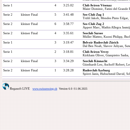
Serie 1
4
3:25.02
Club Aviron Vésenaz
Maier Dominic, Fatini del Grande P
Serie 2
kleiner Final
5
3:41.48
See-Club Zug 1
Trübl Jakob, Mendes Pinto Edgar,
Serie 2
kleiner Final
6
3:58.77
See-Club Zug 2
Appert Marc, Mathis Allegra Jasmij
Serie 2
kleiner Final
4
3:35.61
Seeclub Sursee
Müller Matteo, Kuoni Philipp, Buc
Serie 1
3
3:19.47
Belvoir Ruderclub Zürich
Dal Ben Noah, Slavov Juliyan, Sut
Serie 1
2
3:18.81
Club Aviron Vevey
Kirkham Oliver, Gianpietro Sasha,
Serie 2
kleiner Final
3
3:34.29
Seeclub Küsnacht
Günthardt Leo, Aschoff Robert, L
Serie 2
kleiner Final
1
3:28.28
Ruderclub Aarburg
Spörri Janis, Hubschmid David, Sch
Regasoft LIVE
www.swissrowing.ch
Version 6.0
/11.06.2025