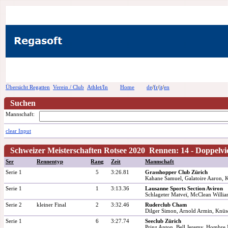
Übersicht Regatten
Verein / Club
Athlet/In
Home
de
/
fr
/
it
/
en
Suchen
Mannschaft:
clear Input
Schweizer Meisterschaften Rotsee 2020 Rennen: 14 - Doppelvi
Ser
Rennentyp
Rang
Zeit
Mannschaft
Serie 1
5
3:26.81
Grasshopper Club Zürich
Kahane Samuel, Galatoire Aaron, Ke
Serie 1
1
3:13.36
Lausanne Sports Section Aviron
Schlageter Matveï, McClean Willia
Serie 2
kleiner Final
2
3:32.46
Ruderclub Cham
Dilger Simon, Arnold Armin, Knüse
Serie 1
6
3:27.74
Seeclub Zürich
Prinz Anton, Bell Jeremy, Hombre N