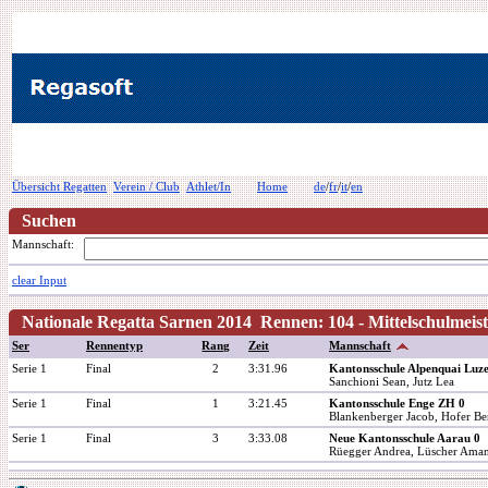
Übersicht Regatten
Verein / Club
Athlet/In
Home
de
/
fr
/
it
/
en
Suchen
Mannschaft:
clear Input
Nationale Regatta Sarnen 2014 Rennen: 104 - Mittelschulmeis
Ser
Rennentyp
Rang
Zeit
Mannschaft
Serie 1
Final
2
3:31.96
Kantonsschule Alpenquai Luz
Sanchioni Sean, Jutz Lea
Serie 1
Final
1
3:21.45
Kantonsschule Enge ZH 0
Blankenberger Jacob, Hofer Be
Serie 1
Final
3
3:33.08
Neue Kantonsschule Aarau 0
Rüegger Andrea, Lüscher Aman