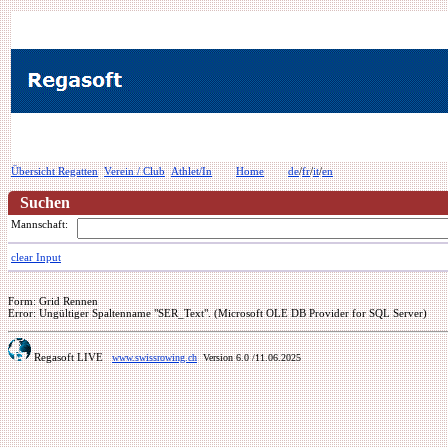
Übersicht Regatten
Verein / Club
Athlet/In
Home
de
/
fr
/
it
/
en
Suchen
Mannschaft:
clear Input
Form: Grid Rennen
Error: Ungültiger Spaltenname "SER_Text". (Microsoft OLE DB Provider for SQL Server)
Regasoft LIVE
www.swissrowing.ch
Version 6.0
/11.06.2025