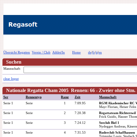
Übersicht Regatten
Verein / Club
Athlet/In
Home
de
/
fr
/
it
/
en
Suchen
Mannschaft:
clear Input
Nationale Regatta Cham 2005 Rennen: 66 - Zweier ohne Stm.
Ser
Rennentyp
Rang
Zeit
Mannschaft
Serie 1
Serie
1
7:09.95
RGM Akademischer RC W
Mayr Florian, Heiser Felix
Serie 1
Serie
2
7:20.38
Regattateam Richterswi
Frick Guido, Hauser Thom
Serie 1
Serie
3
7:24.12
Seeclub Biel 1
Nydegger Andreas, Käser
Serie 1
Serie
4
7:31.53
Ruderclub Schaffhausen
Trümpler Louis, Studach 