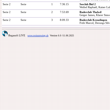
Serie 2
Serie
1
7:36.15
Seeclub Biel 2
Weibel Raphaël, Kaiser Lu
Serie 2
Serie
2
7:53.69
Ruderclub Thalwil
Geiger James, Klarer Sim
Serie 2
Serie
3
8:09.33
Ruderclub Kreuzlingen
Früh Marcel, Derungs Sil
Regasoft LIVE
www.swissrowing.ch
Version 6.0
/11.06.2025